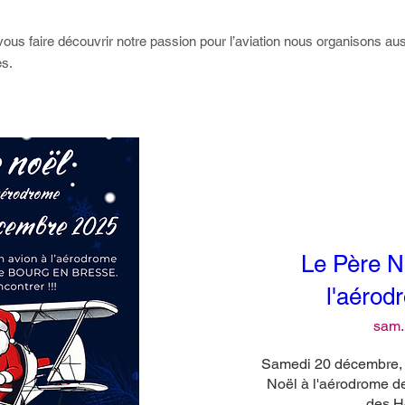
us faire découvrir notre passion pour l’aviation nous organisons auss
es.
Événements à venir
Le Père No
l'aérod
sam.
Samedi 20 décembre, v
Noël à l'aérodrome d
des H