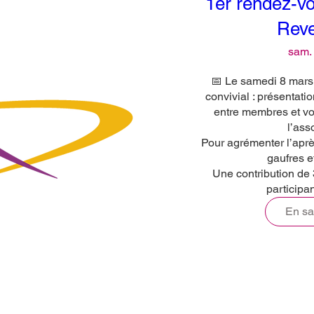
1er rendez-vo
Rev
sam.
📅 Le samedi 8 mars
convivial : présentati
entre membres et vo
l’asso
Pour agrémenter l’aprè
gaufres et
Une contribution de
participan
En sa