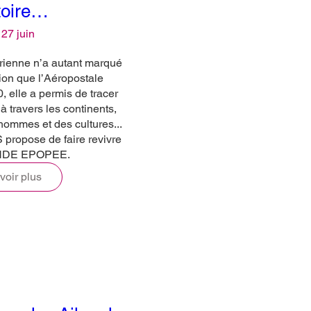
stoire…
 27 juin
enne n’a autant marqué 
tion que l’Aéropostale

 elle a permis de tracer 
 travers les continents, 
 hommes et des cultures...

propose de faire revivre 
ANDE EPOPEE.
voir plus