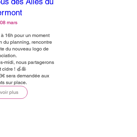
us des Ailes du
ermont
 08 mars
 à 16h pour un moment 
on du planning, rencontre 
te du nouveau logo de 
ciation. 

s-midi, nous partagerons 
 cidre ! 🍏🥞

 3€ sera demandée aux 
ts sur place.
voir plus