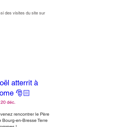
i des visites du site sur
ël atterrit à
rome 🎅🏻
 20 déc.
enez rencontrer le Père 
e Bourg-en-Bresse Terre 
ommes ! 