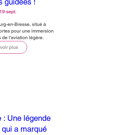
s guidées !
19 sept.
rg-en-Bresse, situé à 
ortes pour une immersion

de l'aviation légère. 
voir plus
e : Une légende
n qui a marqué