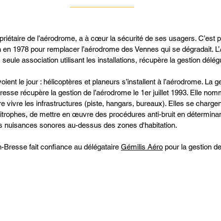
priétaire de l’aérodrome, a à cœur la sécurité de ses usagers. C’est 
 en 1978 pour remplacer l’aérodrome des Vennes qui se dégradait. L
seule association utilisant les installations, récupère la gestion délé
oient le jour : hélicoptères et planeurs s’installent à l’aérodrome. La 
resse récupère la gestion de l’aérodrome le 1er juillet 1993. Elle n
e vivre les infrastructures (piste, hangars, bureaux). Elles se charge
rophes, de mettre en œuvre des procédures anti-bruit en déterminant
es nuisances sonores au-dessus des zones d'habitation.
n-Bresse fait confiance au délégataire
Gémilis Aéro
pour la gestion d