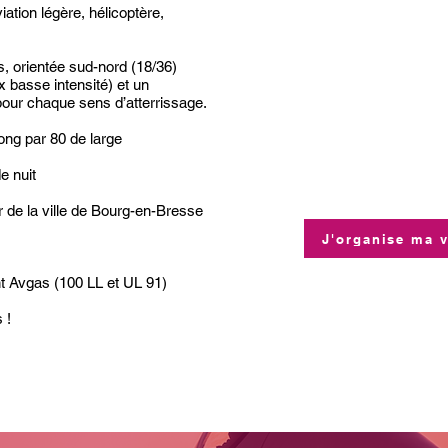
Coordonnées GPS
iation légère, hélicoptère,
Altitude : 260 m 
Code OACI : LF
, orientée sud-nord (18/36)
Communication 
x basse intensité) et un
pour chaque sens d’atterrissage.
sur la fréquenc
ong par 80 de large
e nuit
r de la ville de Bourg-en-Bresse
J'organise ma 
nt Avgas (100 LL et UL 91)
 !