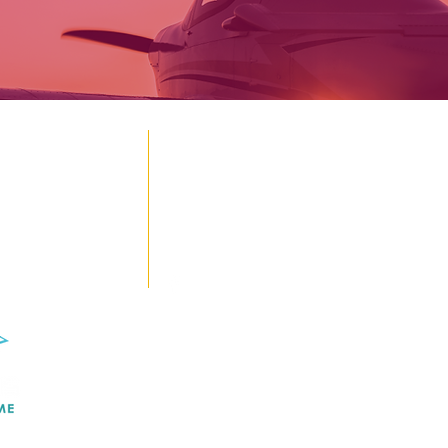
Espa
Aérodrome Terre des Hommes
01250 JASSERON
Info
04 74 42 72 88
Cont
administration@gemilisaero.com
Sign
L'aérodrome Terre des Hommes est géré par le gestionnaire
Gémilis Aéro
©2022-Gémilis Aéro |
Mentions légales
|
Politique de confidentialité
| Site 